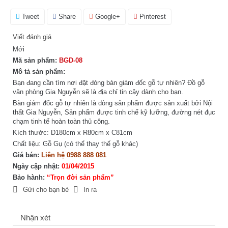
Tweet
Share
Google+
Pinterest
Viết đánh giá
Mới
Mã sản phẩm:
BGD-08
Mô tả sản phẩm:
Bạn đang cần tìm nơi đặt đóng bàn giám đốc gỗ tự nhiên? Đồ gỗ
văn phòng Gia Nguyễn sẽ là địa chỉ tin cậy dành cho bạn.
Bàn giám đốc gỗ tự nhiên là dòng sản phẩm được sản xuất bởi Nội
thất Gia Nguyễn, Sản phẩm được tinh chế kỹ lưỡng, đường nét đục
chạm tinh tế hoàn toàn thủ công.
Kích thước: D180cm x R80cm x C81cm
Chất liệu: Gỗ Gụ (có thể thay thế gỗ khác)
Giá bán:
Liên hệ 0988 888 081
Ngày cập nhật:
01/04/2015
Bảo hành:
“Trọn đời sản phẩm”
Gửi cho bạn bè
In ra
Nhận xét