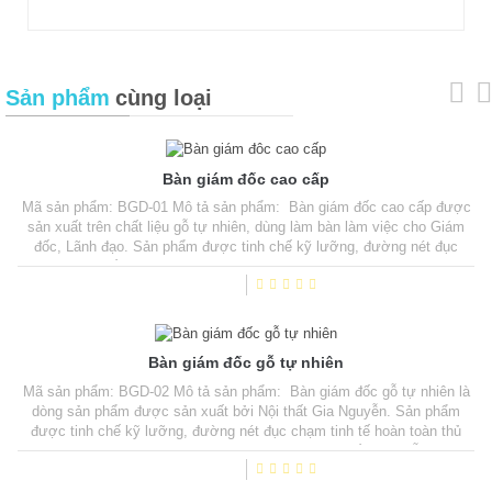
Sản phẩm
cùng loại
Bàn giám đốc cao cấp
Mã sản phẩm: BGD-01 Mô tả sản phẩm: Bàn giám đốc cao cấp được
sản xuất trên chất liệu gỗ tự nhiên, dùng làm bàn làm việc cho Giám
đốc, Lãnh đạo. Sản phẩm được tinh chế kỹ lưỡng, đường nét đục
chạm tinh tế hoàn toàn thủ công. Kích thước: Size1: D210cm x
R107cm x C81cm. Size2: D195cm x R87cm x C81cm. Chất liệu: Gỗ
Gụ (có thể thay thế gỗ khác) Đục...
Bàn giám đốc gỗ tự nhiên
Mã sản phẩm: BGD-02 Mô tả sản phẩm: Bàn giám đốc gỗ tự nhiên là
dòng sản phẩm được sản xuất bởi Nội thất Gia Nguyễn. Sản phẩm
được tinh chế kỹ lưỡng, đường nét đục chạm tinh tế hoàn toàn thủ
công. Kích thước: D200cm x R80cm x C81cm Chất liệu: Gỗ Gụ (có
thể thay thế gỗ khác) Đục chạm tứ diện, hoàn thiện bằng sơn PU cao
cấp. Giá bán: Liên hệ 0988...