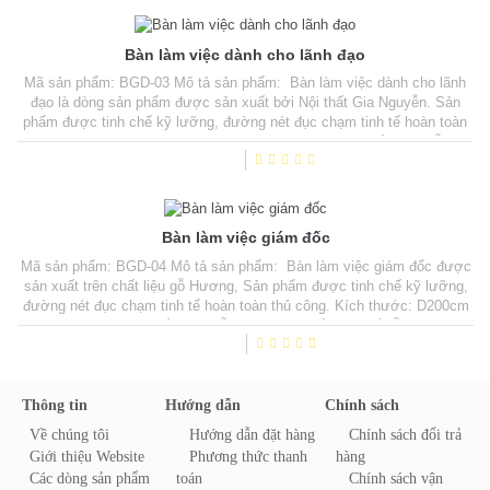
Bàn làm việc dành cho lãnh đạo
Mã sản phẩm: BGD-03 Mô tả sản phẩm: Bàn làm việc dành cho lãnh
đạo là dòng sản phẩm được sản xuất bởi Nội thất Gia Nguyễn. Sản
phẩm được tinh chế kỹ lưỡng, đường nét đục chạm tinh tế hoàn toàn
thủ công. Kích thước: D210cm x R97cm x C81cm Chất liệu: Gỗ Gụ
(có thể thay thế gỗ khác) Đục chạm tứ diện, hoàn thiện bằng sơn PU
cao cấp. Giá bán: Liên hệ...
Bàn làm việc giám đốc
Mã sản phẩm: BGD-04 Mô tả sản phẩm: Bàn làm việc giám đốc được
sản xuất trên chất liệu gỗ Hương, Sản phẩm được tinh chế kỹ lưỡng,
đường nét đục chạm tinh tế hoàn toàn thủ công. Kích thước: D200cm
x R90cm x C81cm Chất liệu: Gỗ Hương (có thể thay thế gỗ khác) Đục
chạm tứ diện, hoàn thiện bằng sơn PU cao cấp. Giá bán: Liên hệ 0988
888 081 Ngày cập...
Thông tin
Hướng dẫn
Chính sách
Về chúng tôi
Hướng dẫn đặt hàng
Chính sách đổi trả
Giới thiệu Website
Phương thức thanh
hàng
Các dòng sản phẩm
toán
Chính sách vận