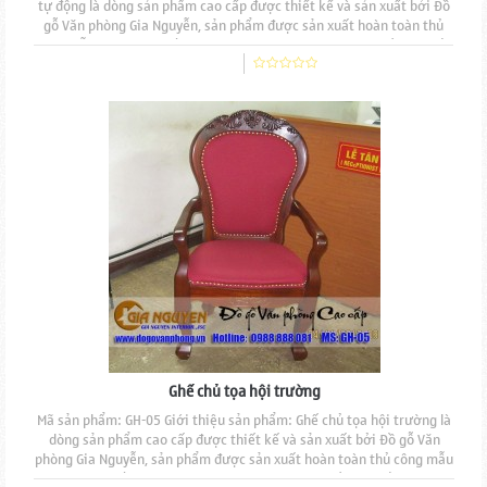
tự động là dòng sản phẩm cao cấp được thiết kế và sản xuất bởi Đồ
gỗ Văn phòng Gia Nguyễn, sản phẩm được sản xuất hoàn toàn thủ
công mẫu mã đẹp, độ bền cao, đường nét đục chạm tinh tế. Mặt ngồi
và tựa lưng nệm mút đúc, bọc nỉ, viền tán đinh đồng. Mặt ghế được
thiết kế lật tự động nhằm...
Ghế chủ tọa hội trường
Mã sản phẩm: GH-05 Giới thiệu sản phẩm: Ghế chủ tọa hội trường là
dòng sản phẩm cao cấp được thiết kế và sản xuất bởi Đồ gỗ Văn
phòng Gia Nguyễn, sản phẩm được sản xuất hoàn toàn thủ công mẫu
mã đẹp, độ bền cao, đường nét đục chạm tinh tế. Mặt ngồi và tựa