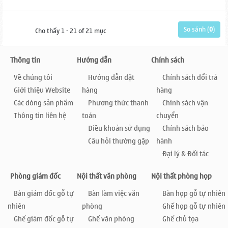
từ nhiều chất liệu gỗ khác...
So sánh (
0
)
Cho thấy 1 - 21 of 21 mục
Thông tin
Hướng dẫn
Chính sách
Về chúng tôi
Hướng dẫn đặt
Chính sách đổi trả
Giới thiệu Website
hàng
hàng
Các dòng sản phẩm
Phương thức thanh
Chính sách vận
Thông tin liên hệ
toán
chuyển
Điều khoản sử dụng
Chính sách bảo
Câu hỏi thường gặp
hành
Đại lý & Đối tác
Phòng giám đốc
Nội thất văn phòng
Nội thất phòng họp
Bàn giám đốc gỗ tự
Bàn làm việc văn
Bàn họp gỗ tự nhiên
nhiên
phòng
Ghế họp gỗ tự nhiên
Ghế giám đốc gỗ tự
Ghế văn phòng
Ghế chủ tọa