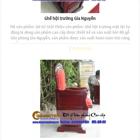
Ghế hội trường Gia Nguyễn
Mã sản phẩm: GH-02 Giới thiệu sản phẩm: Ghế hội trường mặt lật tự
động là dòng sản phẩm cao cấp được thiết kế và sản xuất bởi Đồ gỗ
Văn phòng Gia Nguyễn, sản phẩm được sản xuất hoàn toàn thủ công
mẫu mã đẹp, độ bền cao, đường nét đục chạm tinh tế. Mặt ngồi và
tựa lưng nệm mút đúc, bọc nỉ, viền tán đinh đồng. Mặt ghế được
thiết kế lật tự động nhằm...