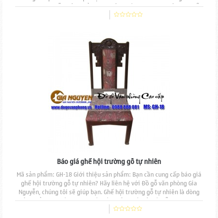
phòng Gia Nguyễn, sản phẩm được sản xuất hoàn toàn thủ công mẫu
mã đẹp, độ bền cao, đường nét đục chạm tinh tế. Mặt ngồi và tựa
lưng nệm mút đúc, bọc nỉ.Chất liệu gỗ...
Báo giá ghế hội trường gỗ tự nhiên
Mã sản phẩm: GH-18 Giới thiệu sản phẩm: Bạn cần cung cấp báo giá
ghế hội trường gỗ tự nhiên? Hãy liên hệ với Đồ gỗ văn phòng Gia
Nguyễn, chúng tôi sẽ giúp bạn. Ghế hội trường gỗ tự nhiên là dòng
sản phẩm cao cấp được thiết kế và sản xuất bởi Đồ gỗ Văn phòng
Gia Nguyễn, sản phẩm được sản xuất hoàn toàn thủ công mẫu mã