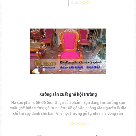
lưng nệm mút đúc, bọc nỉ, viền tán đinh đồng.Chất liệu gỗ tự nhiên
100% sơn phủ PU cao cấp, Sản...
Xưởng sản xuất ghế hội trường
Mã sản phẩm: GH-06 Giới thiệu sản phẩm: Bạn đang tìm xưởng sản
xuất ghế hội trường gỗ tự nhiên? Đồ gỗ văn phòng Gia Nguyễn là địa
chỉ tin cậy dành cho bạn. Ghế hội trường gỗ tự nhiên là dòng sản
phẩm cao cấp được thiết kế và sản xuất bởi Đồ gỗ Văn phòng Gia
Nguyễn, sản phẩm được sản xuất hoàn toàn thủ công mẫu mã đẹp,
độ bền cao, đường nét đục chạm...