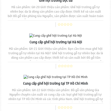
Ghế hội trường bọc da
Mã sản phẩm: GH-20 Giới thiệu sản phẩm: Ghế hội trường gỗ tự
nhiên bọc da là dòng sản phẩm cao cấp được thiết kế và sản xuất
bởi Đồ gỗ Văn phòng Gia Nguyễn, sản phẩm được sản xuất hoàn toàn
thủ công mẫu mã đẹp, độ bền cao, đường nét đục chạm tinh tế. Mặt
ngồi và tựa lưng nệm mút đúc, bọc nỉ.Chất liệu gỗ tự nhiên 100%
sơn phủ PU cao cấp, Sản phẩm có...
Cung cấp ghế hội trường tại Hà Nội
Mã sản phẩm: GH-21 Giới thiệu sản phẩm: Bạn cần tìm mua ghế hội
trường gỗ tự nhiên tại Hà Nội? Ghế hội trường gỗ tự nhiên bọc da là
dòng sản phẩm cao cấp được thiết kế và sản xuất bởi Đồ gỗ Văn
phòng Gia Nguyễn, sản phẩm được sản xuất hoàn toàn thủ công mẫu
mã đẹp, độ bền cao, đường nét đục chạm tinh tế. Mặt ngồi và tựa
lưng nệm mút đúc, bọc nỉ.Chất...
Cung cấp ghế hội trường tại TP Hồ Chí Minh
Mã sản phẩm: GH-22 Giới thiệu sản phẩm: Đồ gỗ văn phòng Gia
Nguyễn chuyên sản xuất và cung cấp các loại ghế hội trường gỗ tự
nhiên tại TP Hồ Chí Minh và các tỉnh phía Nam. Ghế hội trường gỗ tự
nhiên là dòng sản phẩm cao cấp được thiết kế và sản xuất bởi Đồ gỗ
Văn phòng Gia Nguyễn, sản phẩm được sản xuất hoàn toàn thủ công