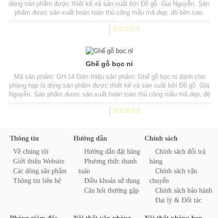
dòng sản phẩm được thiết kế và sản xuất bởi Đồ gỗ Gia Nguyễn. Sản
phẩm được sản xuất hoàn toàn thủ công mẫu mã đẹp, độ bền cao,
đường nét đục chạm tinh tế. Mặt ngồi và tựa lưng nệm mút đúc, bọc
Nỉ. Chất liệu gỗ tự nhiên 100% sơn phủ PU cao cấp, Sản phẩm có thể
được sản xuất từ nhiều...
Ghế gỗ bọc nỉ
Mã sản phẩm: GH-14 Giới thiệu sản phẩm: Ghế gỗ bọc nỉ dành cho
phòng họp là dòng sản phẩm được thiết kế và sản xuất bởi Đồ gỗ Gia
Nguyễn. Sản phẩm được sản xuất hoàn toàn thủ công mẫu mã đẹp, độ
bền cao, đường nét đục chạm tinh tế. Mặt ngồi và tựa lưng nệm mút
đúc, bọc Nỉ. Chất liệu gỗ tự nhiên 100% sơn phủ PU cao cấp, Sản
phẩm có thể được sản xuất...
Thông tin
Hướng dẫn
Chính sách
Về chúng tôi
Hướng dẫn đặt hàng
Chính sách đổi trả
Giới thiệu Website
Phương thức thanh
hàng
Các dòng sản phẩm
toán
Chính sách vận
Thông tin liên hệ
Điều khoản sử dụng
chuyển
Câu hỏi thường gặp
Chính sách bảo hành
Đại lý & Đối tác